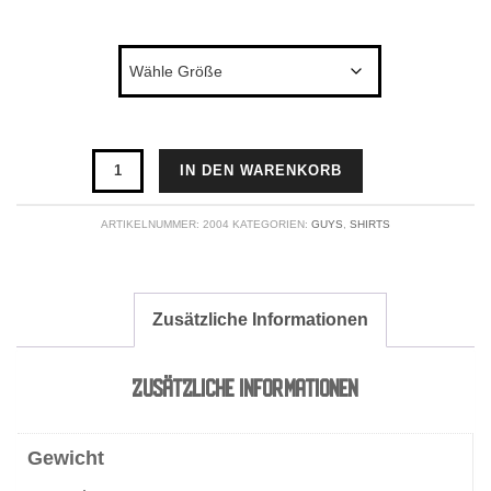
Größe
T-
IN DEN WARENKORB
Shirt
ARTIKELNUMMER:
2004
KATEGORIEN:
GUYS
,
SHIRTS
"Die
Liebe
Zusätzliche Informationen
besteht
zu
ZUSÄTZLICHE INFORMATIONEN
3/4
..."
Gewicht