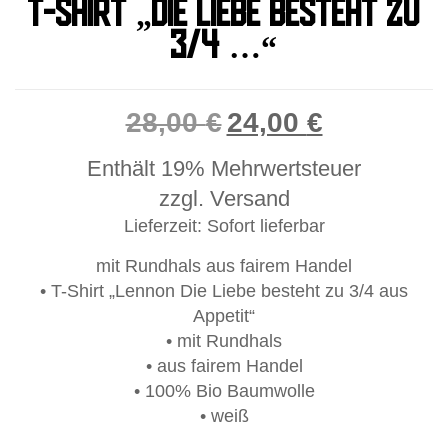
T-SHIRT „DIE LIEBE BESTEHT ZU
3/4 …“
28,00
€
24,00
€
Ursprünglicher
Aktueller
Preis
Preis
Enthält 19% Mehrwertsteuer
war:
ist:
zzgl.
Versand
28,00 €
24,00 €.
Lieferzeit: Sofort lieferbar
mit Rundhals aus fairem Handel
• T-Shirt „Lennon Die Liebe besteht zu 3/4 aus
Appetit“
• mit Rundhals
• aus fairem Handel
• 100% Bio Baumwolle
• weiß