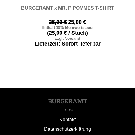
BURGERAMT x MR. P POMMES T-SHIRT
35,00
€
Ursprünglicher
25,00
€
Aktueller
Enthält 19% Mehrwertsteuer
Preis
Preis
(
25,00
€
/ Stück)
war:
ist:
zzgl.
Versand
35,00 €
25,00 €.
Lieferzeit: Sofort lieferbar
BURGERAMT
Jobs
Kontakt
Datenschutzerklärung