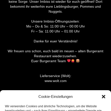
keine Sorge: Unser Imbiss ist wieder für euch geöffnet! Dort
bekommt ihr weiterhin eure Lieblingsburger, Pommes und
Nuggets.
Unsere Imbiss-Öffnungszeiten:
Mo – Do & So: 11:00 Uhr – 00:00 Uhr
Fr – Sa: 11:00 Uhr – 01:00 Uhr
Danke für euer Verständnis!
Wir freuen uns schon, euch bald im neuen – alten Burgeramt
Restaurant wiederzusehen.
Euer Burgeramt Team
Lieferservice (Wolt):
www.wolt.com
Lieferservice (Lieferando):
Cookie-Einstellungen
www.lieferando.de
Wir verwenden Cookies und ähnliche Technologien, um die Website
bereitzustellen und – nach Ihrer Einwilligung – eingebettete Dienste wie