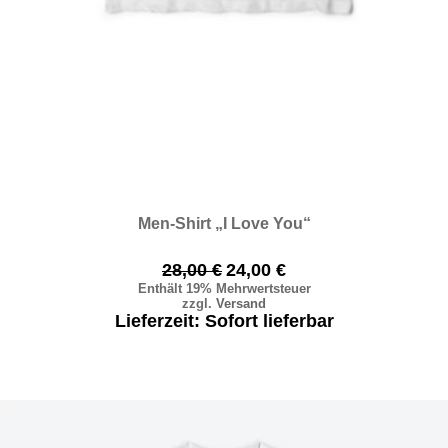
Men-Shirt „I Love You“
28,00
€
Ursprünglicher
24,00
€
Aktueller
Enthält 19% Mehrwertsteuer
Preis
Preis
zzgl.
Versand
war:
ist:
Lieferzeit: Sofort lieferbar
28,00 €
24,00 €.